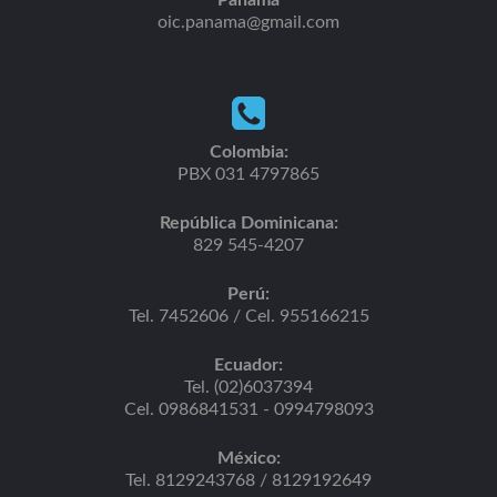
Panamá
oic.panama@gmail.com
Colombia:
PBX 031 4797865
República Dominicana:
829 545-4207
Perú:
Tel. 7452606 / Cel. 955166215
Ecuador:
Tel. (02)6037394
Cel. 0986841531 - 0994798093
México:
Tel. 8129243768 / 8129192649