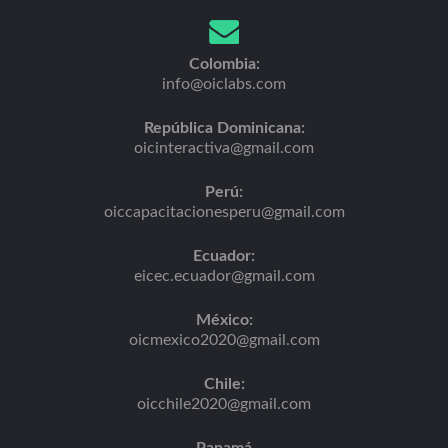
Colombia:
info@oiclabs.com
República Dominicana:
oicinteractiva@gmail.com
Perú:
oiccapacitacionesperu@gmail.com
Ecuador:
eicec.ecuador@gmail.com
México:
oicmexico2020@gmail.com
Chile:
oicchile2020@gmail.com