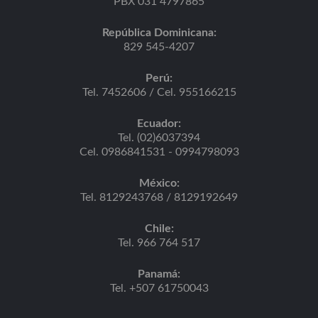
PBX 031 4797865
República Dominicana:
829 545-4207
Perú:
Tel. 7452606 / Cel. 955166215
Ecuador:
Tel. (02)6037394
Cel. 0986841531 - 0994798093
México:
Tel. 8129243768 / 8129192649
Chile:
Tel. 966 764 517
Panamá:
Tel. +507 61750043